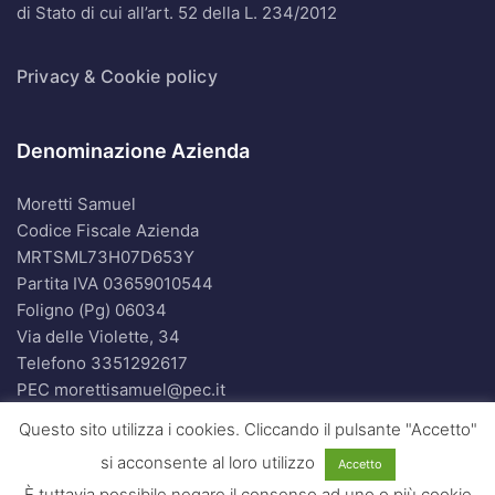
di Stato di cui all’art. 52 della L. 234/2012
Privacy & Cookie policy
Denominazione Azienda
Moretti Samuel
Codice Fiscale Azienda
MRTSML73H07D653Y
Partita IVA 03659010544
Foligno (Pg) 06034
Via delle Violette, 34
Telefono
3351292617
PEC morettisamuel@pec.it
E-Mail
Questo sito utilizza i cookies. Cliccando il pulsante "Accetto"
moretti.samuel@gmail.com
si acconsente al loro utilizzo
Accetto
È tuttavia possibile negare il consenso ad uno o più cookie